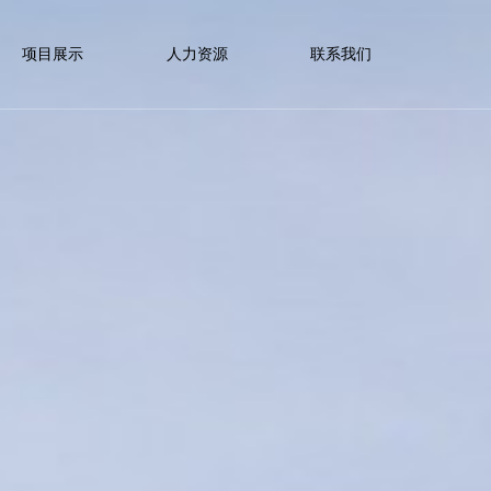
项目展示
人力资源
联系我们