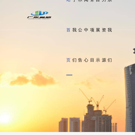
首
我
公
中
项
展
资
我
页
们
告
心
目
示
源
们