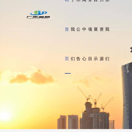
首
我
公
中
项
展
资
我
页
们
告
心
目
示
源
们