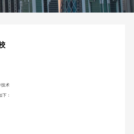
校
学技术
如下：