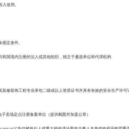
并投入使用。
条规定条件。
共和国境内注册的法人或其他组织，独立于遴选单位和代理机构
筑装修装饰工程专业承包二级或以上资质证书并具有有效的安全生产许可
电子卖场定点注册备案单位（提供截图并加盖公章）
itchina.gov.cn/)“失信被执行人或重大税收违法案件当事人名单或政府采购严