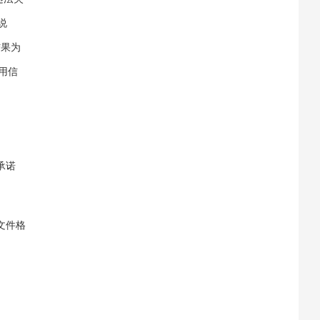
说
询结果为
用信
承诺
文件格