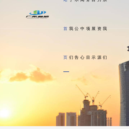
首
我
公
中
项
展
资
我
页
们
告
心
目
示
源
们